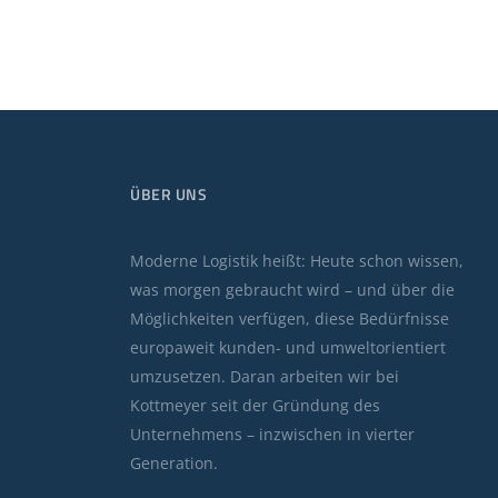
ÜBER UNS
Moderne Logistik heißt: Heute schon wissen,
was morgen gebraucht wird – und über die
Möglichkeiten verfügen, diese Bedürfnisse
europaweit kunden- und umweltorientiert
umzusetzen. Daran arbeiten wir bei
Kottmeyer seit der Gründung des
Unternehmens – inzwischen in vierter
Generation.